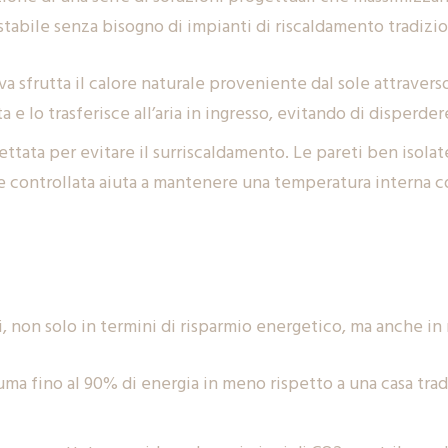
tabile senza bisogno di impianti di riscaldamento tradizi
iva sfrutta il calore naturale proveniente dal sole attraverso
ta e lo trasferisce all’aria in ingresso, evitando di disperde
gettata per evitare il surriscaldamento. Le pareti ben isola
e e controllata aiuta a mantenere una temperatura interna co
, non solo in termini di risparmio energetico, ma anche in r
uma fino al 90% di energia in meno rispetto a una casa tra