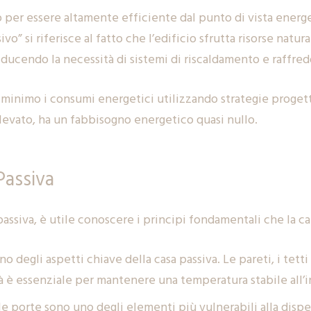
o per essere altamente efficiente dal punto di vista energ
vo” si riferisce al fatto che l’edificio sfrutta risorse natur
ducendo la necessità di sistemi di riscaldamento e raffr
al minimo i consumi energetici utilizzando strategie progett
evato, ha un fabbisogno energetico quasi nullo.
Passiva
siva, è utile conoscere i principi fondamentali che la ca
o degli aspetti chiave della casa passiva. Le pareti, i tett
ità è essenziale per mantenere una temperatura stabile all’i
 le porte sono uno degli elementi più vulnerabili alla disp