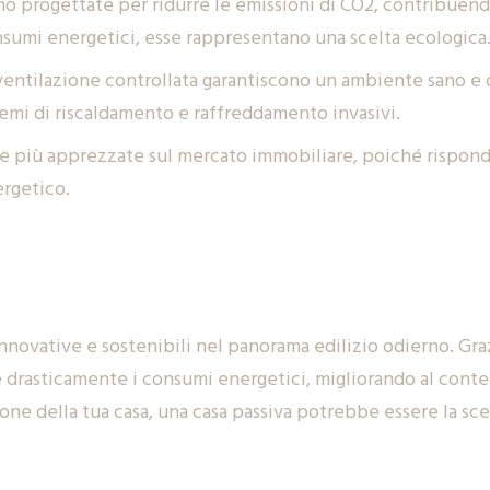
ono progettate per ridurre le emissioni di CO2, contribuend
nsumi energetici, esse rappresentano una scelta ecologica
a ventilazione controllata garantiscono un ambiente sano e
istemi di riscaldamento e raffreddamento invasivi.
re più apprezzate sul mercato immobiliare, poiché rispond
ergetico.
innovative e sostenibili nel panorama edilizio odierno. Gra
rre drasticamente i consumi energetici, migliorando al cont
ione della tua casa, una casa passiva potrebbe essere la sce