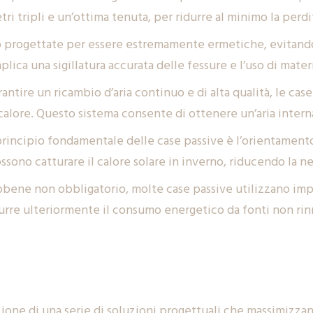
tri tripli e un’ottima tenuta, per ridurre al minimo la perdi
o progettate per essere estremamente ermetiche, evitando q
ica una sigillatura accurata delle fessure e l’uso di materi
arantire un ricambio d’aria continuo e di alta qualità, le ca
alore. Questo sistema consente di ottenere un’aria intern
 principio fondamentale delle case passive è l’orientamento
ossono catturare il calore solare in inverno, riducendo la n
bbene non obbligatorio, molte case passive utilizzano impi
urre ulteriormente il consumo energetico da fonti non rin
zione di una serie di soluzioni progettuali che massimizzano